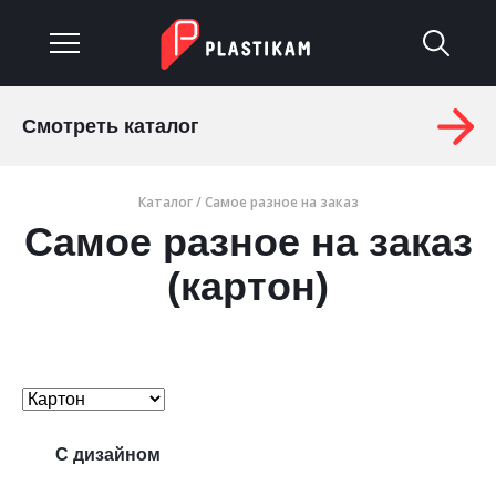
Смотреть каталог
О компании
Каталог
/
Самое разное на заказ
Каталог
Самое разное на заказ
Услуги
(картон)
Изделия на заказ
Материалы
Оплата и доставка
С дизайном
Гарантия