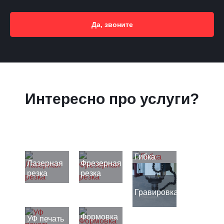
Да, звоните
Интересно про услуги?
Гибка
Лазерная
Фрезерная
резка
резка
Гравировка
Формовка
УФ печать