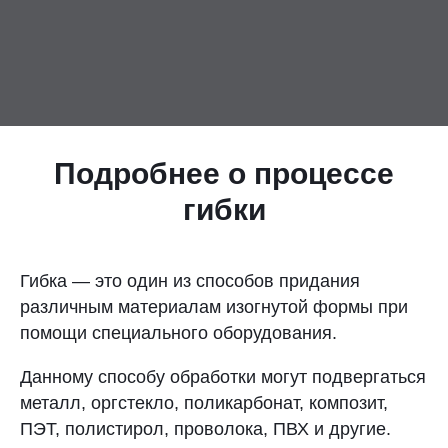
Контакты
Отправить заявку
Подробнее о процессе
гибки
САМАРА
8 (800) 333-72-11
Гибка — это один из способов придания
различным материалам изогнутой формы при
sale@plastikam.ru
помощи специального оборудования.
Данному способу обработки могут подвергаться
металл, оргстекло, поликарбонат, композит,
ПЭТ, полистирол, проволока, ПВХ и другие.