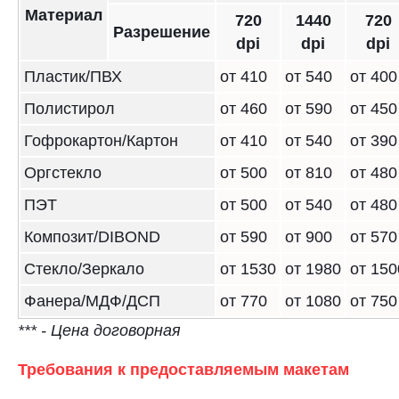
Материал
720
1440
720
Разрешение
dpi
dpi
dpi
Пластик/ПВХ
от 410
от 540
от 400
Полистирол
от 460
от 590
от 450
Гофрокартон/Картон
от 410
от 540
от 390
Оргстекло
от 500
от 810
от 480
ПЭТ
от 500
от 540
от 480
Композит/DIBOND
от 590
от 900
от 570
Стекло/Зеркало
от 1530
от 1980
от 150
Фанера/МДФ/ДСП
от 770
от 1080
от 750
*** - Цена договорная
Требования к предоставляемым макетам