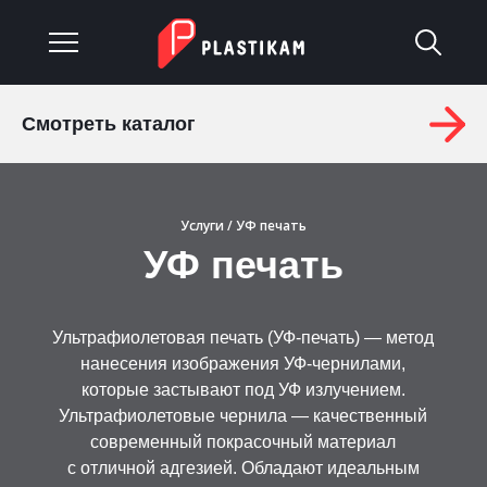
Смотреть каталог
О компании
Каталог
Услуги
/ УФ печать
УФ печать
Услуги
Изделия на заказ
Ультрафиолетовая печать (УФ-печать) — метод
Материалы
нанесения изображения УФ-чернилами,
которые застывают под УФ излучением.
Оплата и доставка
Ультрафиолетовые чернила — качественный
современный покрасочный материал
Гарантия
с отличной адгезией. Обладают идеальным