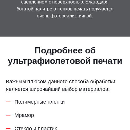
сцеплением с поверхностью. Благодаря
Контакты
богатой палитре оттенков печать получается
очень фотореалистичной.
Отправить заявку
Подробнее об
ультрафиолетовой печати
САМАРА
8 (800) 333-72-11
Важным плюсом данного способа обработки
является широчайший выбор материалов:
sale@plastikam.ru
Полимерные пленки
Мрамор
Стекло и пластик