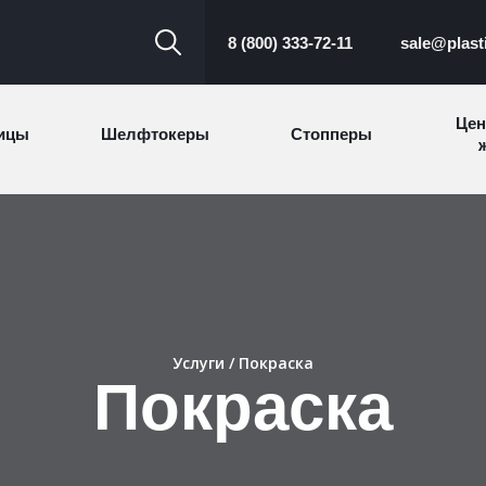
8 (800) 333-72-11
sale@plast
Цен
ицы
Шелфтокеры
Стопперы
ж
Торговые
Cтеллажи и
ицы
Сал
стойки
витрины
Номерки для
ки
Сувениры
п
гардероба
и
Услуги
/ Покраска
Покраска