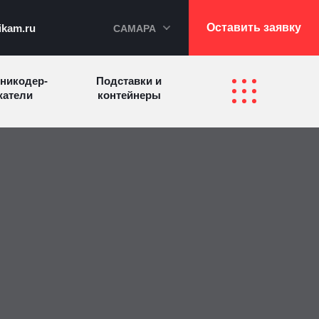
Оставить заявку
ikam.ru
САМАРА
никодер­
Подставки и
а­те­ли
контейнеры
Перекидные
фетницы
Инфостенды
системы
Другие
Самое разное
олезные
на заказ
зделия