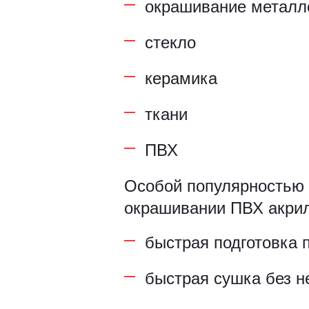
окрашивание металл
Рамки для бумаг
стекло
Салфетницы
керамика
Самое разное на заказ
ткани
Сувениры
ПВХ
Таблички
Особой популярностью 
Урны из оргстекла
окрашивании ПВХ акрил
быстрая подготовка 
быстрая сушка без н