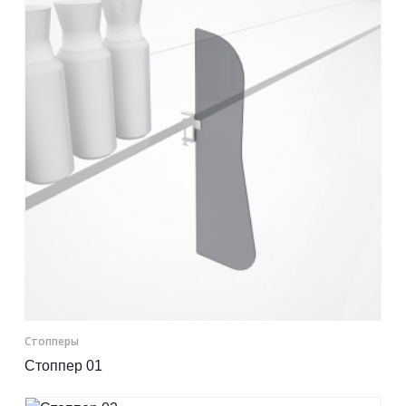
Контакты
Отправить заявку
САМАРА
8 (800) 333-72-11
sale@plastikam.ru
Стопперы
Стоппер 01