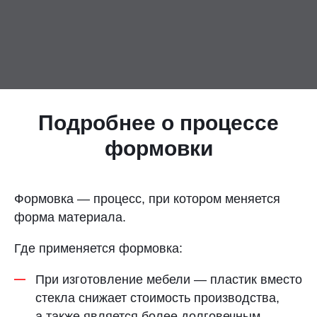
Контакты
Отправить заявку
Подробнее о процессе
формовки
САМАРА
8 (800) 333-72-11
Формовка — процесс, при котором меняется
форма материала.
sale@plastikam.ru
Где применяется формовка:
При изготовление мебели — пластик вместо
стекла снижает стоимость производства,
а также является более долговечным.