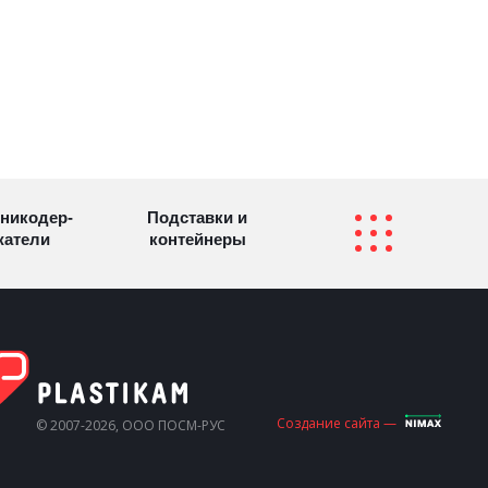
никодер­
Подставки и
а­те­ли
контейнеры
Перекидные
фетницы
Инфостенды
системы
Другие
Самое разное
Создание сайта —
© 2007-2026, ООО ПОСМ-РУС
олезные
на заказ
зделия