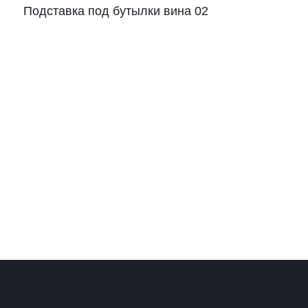
Подставка под бутылки вина 02
Рамки для бумаг
Салфетницы
Самое разное на заказ
Сувениры
Таблички
Урны из оргстекла