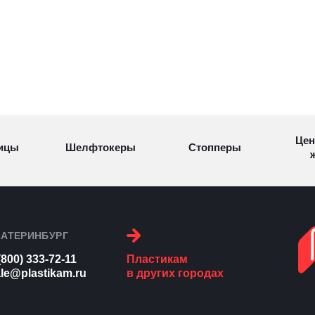
Цен
ицы
Шелфтокеры
Стопперы
ж
Торговые
Cтеллажи и
ицы
Сал
стойки
витрины
КАТЕРИНБУРГ
(800) 333-72-11
Пластикам
Номерки для
le@plastikam.ru
в других городах
ки
Сувениры
п
гардероба
и