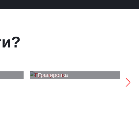
ги?
Гравировка
У