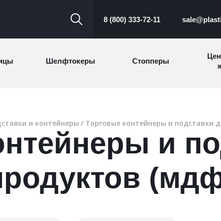
8 (800) 333-72-11
sale@plast
Цен
ицы
Шелфтокеры
Стопперы
ж
Торговые
Cтеллажи и
ицы
Сал
стойки
витрины
ставки и контейнеры
/
Торговые контейнеры и подставки д
онтейнеры и по
Номерки для
ки
Сувениры
п
гардероба
и
продуктов (мдф