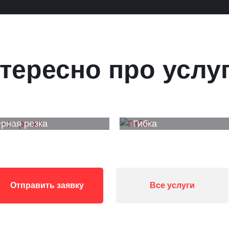
тересно про услу
рная резка
Гибка
Отправить заявку
Все услуги