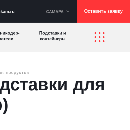
Оставить заявку
ikam.ru
САМАРА
никодер­
Подставки и
а­те­ли
контейнеры
Перекидные
фетницы
Инфостенды
системы
ля продуктов
дставки для
Другие
Самое разное
олезные
на заказ
зделия
)