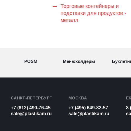
Торговые контейнеры и
подставки для продуктов -
металл
POSM
Менюхолдеры
Буклетн
Разделители
Световые
Визитн
товаров
конструкции
САНКТ-ПЕТЕРБУРГ
МОСКВА
Е
+7 (812) 490-76-45
+7 (495) 649-82-57
8 
Рамки для
Урны из
sale@plastikam.ru
sale@plastikam.ru
sa
Таблич
бумаг
оргстекла