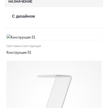
НАЗНАЧЕНИЕ
Контакты
С дизайном
Отправить заявку
Световые конструкции
Конструкция 01
САМАРА
8 (800) 333-72-11
sale@plastikam.ru