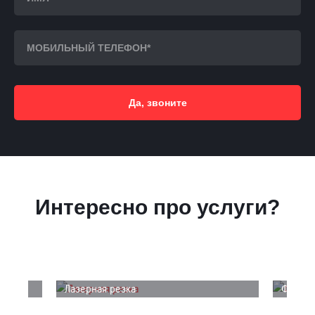
Да, звоните
Интересно про услуги?
Лазерная резка
Фрезер