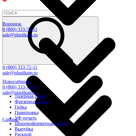
Воронеж
8 (800) 333-72-11
sale@plastikam.ru
8 (800) 333-72-11
sale@plastikam.ru
Новосибирск
8 (800) 333-72-11
sale@plastikam.ru
Лазерная резка
Фрезерная резка
Гибка
Гравировка
УФ печать
Самара
Широкоформатная печать
Вырубка
Раскрой