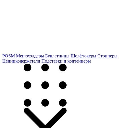
POSM
Менюхолдеры
Буклетницы
Шелфтокеры
Стопперы
Ценникодер­жа­те­ли
Подставки и контейнеры