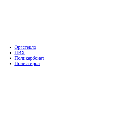
Оргстекло
ПВХ
Поликарбонат
Полистирол