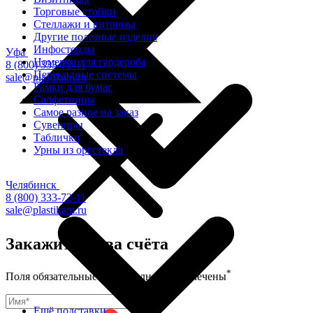
Торговые стойки
Cтеллажи и витрины
Другие полезные изделия
Инфостенды
Уфа
Номерки для гардероба
8 (800) 333-72-11
Перекидные системы
sale@plastikam.ru
Рамки для бумаг
Салфетницы
Самое разное на заказ
Сувениры
Таблички
Урны из оргстекла
Челябинск
8 (800) 333-72-11
sale@plastikam.ru
Закажите в два счёта
*
Поля обязательные для заполнения, отмечены
Ещё подставки